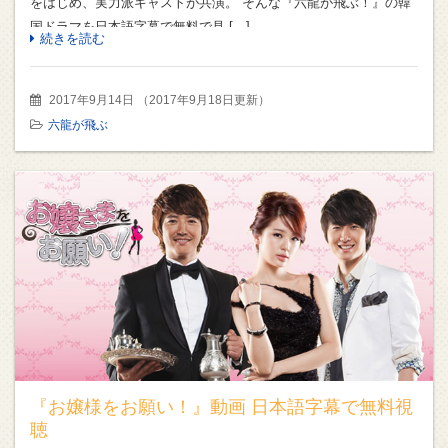
をはじめ、実力派キャストが共演。 そんな『六龍が飛ぶ！』の韓
国ドラマを日本語字幕で無料で見 […]
続きを読む
2017年9月14日
（
2017年9月18日更新
）
六龍が飛ぶ
『お嬢様をお願い！』動画 日本語字幕で無料視
聴