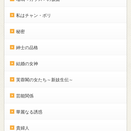
私はチャン・ボリ
秘密
紳士の品格
結婚の女神
芙蓉閣の女たち～新妓生伝～
芸能関係
華麗なる誘惑
貴婦人