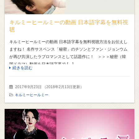
キルミーヒールミーの動画 日本語字幕を無料視
聴
キルミーヒールミーの動画 日本語字幕を無料視聴方法をお伝えし
ますね！ 名作サスペンス「秘密」のチソンとファン・ジョンウム
が再び共演したラブロマンスとして話題作に！ ＞＞＞秘密（韓
国ドラマ）動画を日本語字幕で […]
続きを読む
2017年9月23日
（
2018年2月13日更新
）
キルミーヒールミー