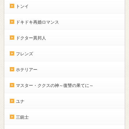
トンイ
ドキドキ再婚ロマンス
ドクター異邦人
フレンズ
ホテリアー
マスター・ククスの神～復讐の果てに～
ユナ
三銃士