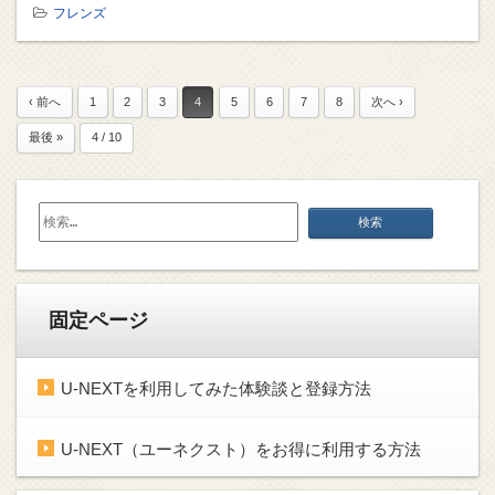
フレンズ
‹ 前へ
1
2
3
4
5
6
7
8
次へ ›
最後 »
4 / 10
検
索:
固定ページ
U-NEXTを利用してみた体験談と登録方法
U-NEXT（ユーネクスト）をお得に利用する方法