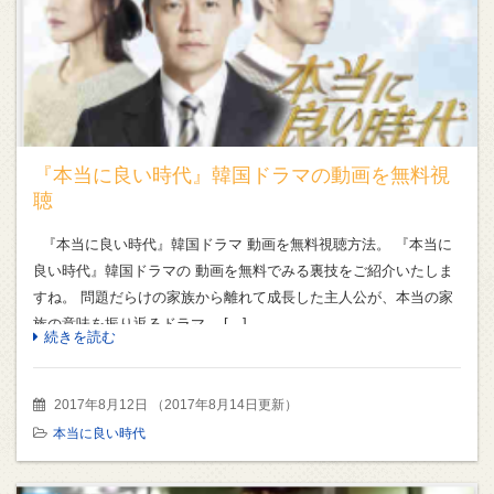
『本当に良い時代』韓国ドラマの動画を無料視
聴
『本当に良い時代』韓国ドラマ 動画を無料視聴方法。 『本当に
良い時代』韓国ドラマの 動画を無料でみる裏技をご紹介いたしま
すね。 問題だらけの家族から離れて成長した主人公が、本当の家
族の意味を振り返るドラマ。 […]
続きを読む
2017年8月12日
（
2017年8月14日更新
）
本当に良い時代