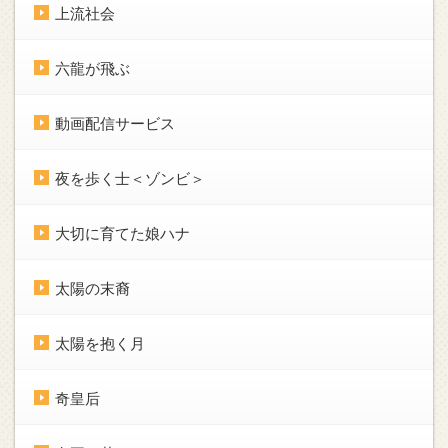
上流社会
六龍が飛ぶ
動画配信サービス
夜を歩く士＜ゾンビ＞
大切に育てた娘ハナ
太陽の末裔
太陽を抱く月
奇皇后