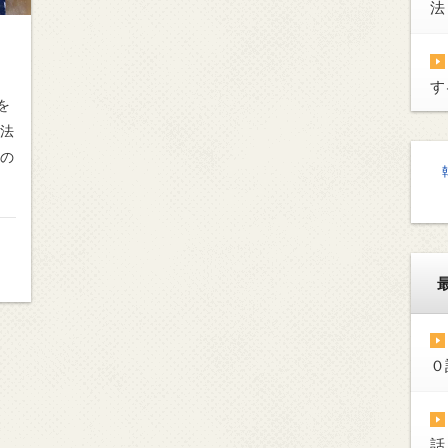
法
す
を
方法
金の
え
口
０
話