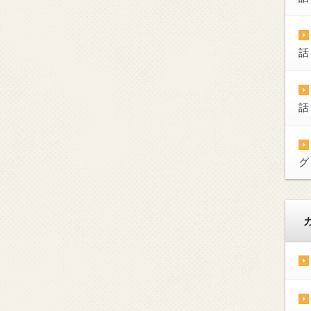
話
話
グ