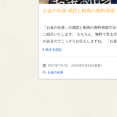
お金の化身 感想と動画の無料視聴
『お金の化身』の感想と動画の無料視聴方法
ご紹介いたします。 もちろん、無料で見る
があるのでこっそりお伝えしますね。 『お
化身』(韓国ドラマ） 動画に限らず、吹き替
続きを読む
版は韓国語独特のイントネーションや少し早
なと […]
2017年7月7日
（
2018年5月24日更新
）
お金の化身