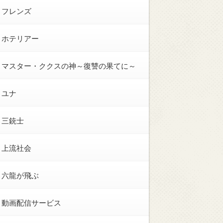
フレンズ
ホテリアー
マスター・ククスの神～復讐の果てに～
ユナ
三銃士
上流社会
六龍が飛ぶ
動画配信サービス