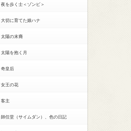
夜を歩く士＜ゾンビ＞
大切に育てた娘ハナ
太陽の末裔
太陽を抱く月
奇皇后
女王の花
客主
師任堂（サイムダン）、色の日記