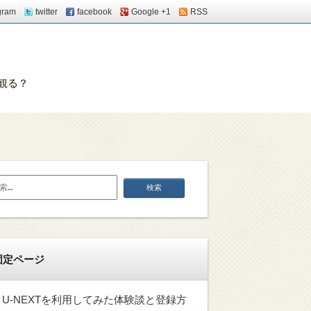
gram
twitter
facebook
Google +1
RSS
観る？
固定ページ
U-NEXTを利用してみた体験談と登録方