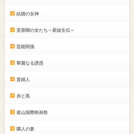
結婚の女神
芙蓉閣の女たち～新妓生伝～
芸能関係
華麗なる誘惑
貴婦人
赤と黒
釜山国際映画祭
隣人の妻