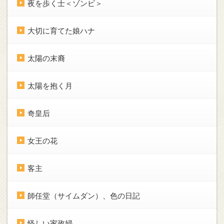
夜を歩く士＜ゾンビ＞
大切に育てた娘ハナ
太陽の末裔
太陽を抱く月
奇皇后
女王の花
客主
師任堂（サイムダン）、色の日記
怪しい家政婦