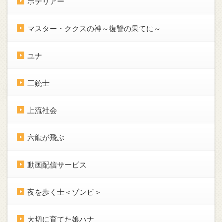
ホテリアー
マスター・ククスの神～復讐の果てに～
ユナ
三銃士
上流社会
六龍が飛ぶ
動画配信サービス
夜を歩く士＜ゾンビ＞
大切に育てた娘ハナ