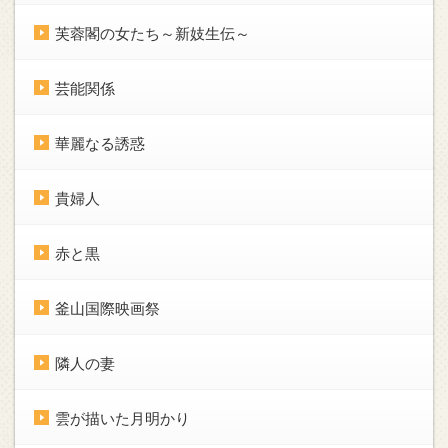
芙蓉閣の女たち～新妓生伝～
芸能関係
華麗なる誘惑
貴婦人
赤と黒
釜山国際映画祭
隣人の妻
雲が描いた月明かり