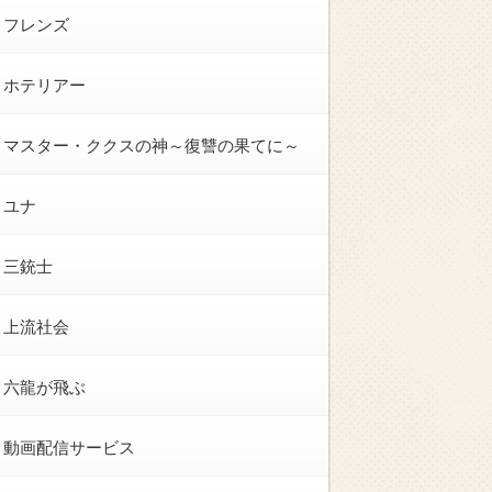
フレンズ
ホテリアー
マスター・ククスの神～復讐の果てに～
ユナ
三銃士
上流社会
六龍が飛ぶ
動画配信サービス