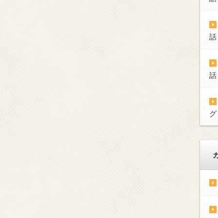
話
話
グ