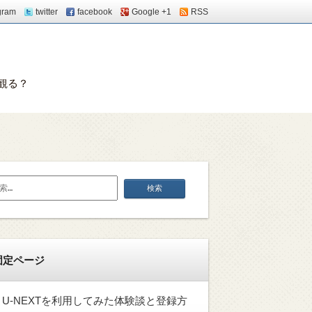
gram
twitter
facebook
Google +1
RSS
観る？
固定ページ
U-NEXTを利用してみた体験談と登録方