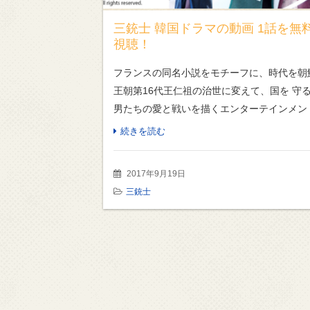
三銃士 韓国ドラマの動画 1話を無
視聴！
フランスの同名小説をモチーフに、時代を朝
王朝第16代王仁祖の治世に変えて、国を 守
男たちの愛と戦いを描くエンターテインメン
韓国時代劇「三銃士」。 そんな『三銃士』
続きを読む
国ドラマの動画を無料で見る方法があるので
す！ 「 […]
2017年9月19日
三銃士