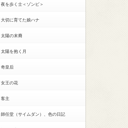
夜を歩く士＜ゾンビ＞
大切に育てた娘ハナ
太陽の末裔
太陽を抱く月
奇皇后
女王の花
客主
師任堂（サイムダン）、色の日記