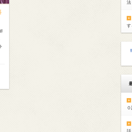
法
料
す
鮮
る
ト
の韓
０
話