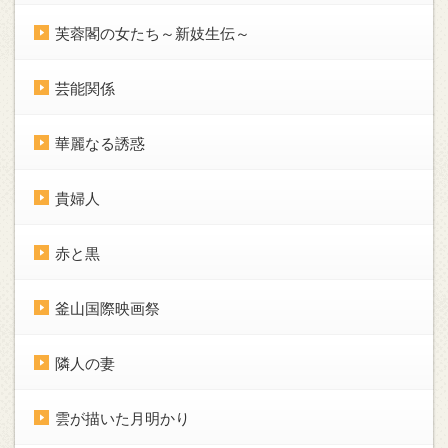
芙蓉閣の女たち～新妓生伝～
芸能関係
華麗なる誘惑
貴婦人
赤と黒
釜山国際映画祭
隣人の妻
雲が描いた月明かり