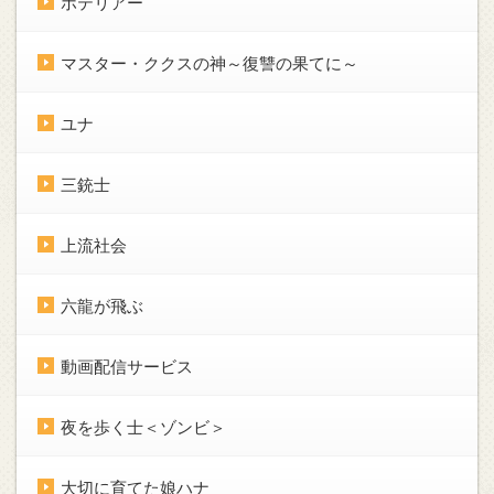
ホテリアー
マスター・ククスの神～復讐の果てに～
ユナ
三銃士
上流社会
六龍が飛ぶ
動画配信サービス
夜を歩く士＜ゾンビ＞
大切に育てた娘ハナ