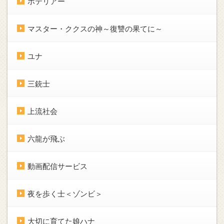
ホテリアー
マスター・ククスの神～復讐の果てに～
ユナ
三銃士
上流社会
六龍が飛ぶ
動画配信サービス
夜を歩く士＜ゾンビ＞
大切に育てた娘ハナ