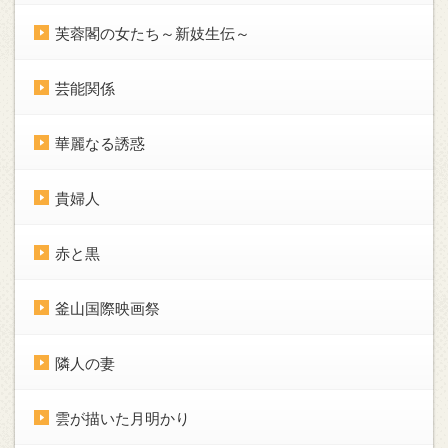
芙蓉閣の女たち～新妓生伝～
芸能関係
華麗なる誘惑
貴婦人
赤と黒
釜山国際映画祭
隣人の妻
雲が描いた月明かり