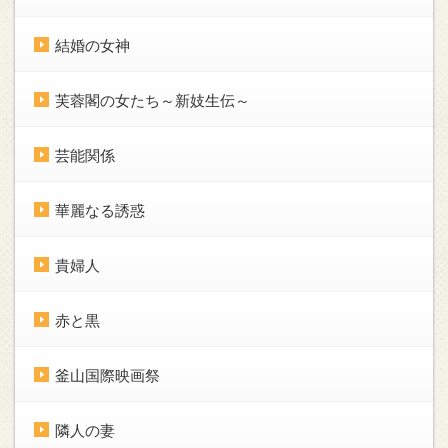
結婚の女神
芙蓉閣の女たち～新妓生伝～
芸能関係
華麗なる誘惑
貴婦人
赤と黒
釜山国際映画祭
隣人の妻