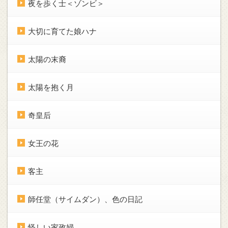
夜を歩く士＜ゾンビ＞
大切に育てた娘ハナ
太陽の末裔
太陽を抱く月
奇皇后
女王の花
客主
師任堂（サイムダン）、色の日記
怪しい家政婦