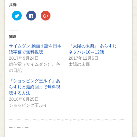
共有:
ク
Facebook
ク
リ
で
リ
ッ
共
ッ
ク
有
ク
し
す
し
て
る
て
Twitter
に
Google+
関連
で
は
で
共
ク
共
サイムダン 動画１話を日本
『太陽の末裔』 あらすじ
有
リ
有
(新
ッ
(新
語字幕で無料視聴
ネタバレ10～12話
し
ク
し
2017年9月24日
2017年12月5日
い
し
い
ウ
て
ウ
師任堂（サイムダン）、色
太陽の末裔
ィ
く
ィ
ン
だ
ン
の日記
ド
さ
ド
ウ
い
ウ
で
(新
で
『ショッピング王ルイ』あ
開
し
開
らすじと最終回まで無料視
き
い
き
ま
ウ
ま
聴する方法
す)
ィ
す)
ン
2018年6月25日
ド
ショッピング王ルイ
ウ
で
開
き
ー・ー・ー・ー・ー・ー・ー・ー・ー・ー・ー・ー・ー・ー・ー・
ま
す)
ー・ー・ー