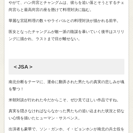
やがて、ハン尚宮とチャングムは、彼らを追い落とそうとするチェ
尚宮らと最高尚宮の座を懸けて料理対決に臨む。
華麗な宮廷料理の数々やライバルとの料理対決が描かれる前半。
医女となったチャングムが敵一派の陰謀を暴いていく後半はスリリ
ングに描かれ、ラストまで目が離せない。
＜JSA＞
南北分断をテーマに、運命に翻弄された男たちの真実の悲しみが魂
を撃つ！
米朝対談が行われた今だからこそ、ぜひ見てほしい作品ですね。
真実を隠さなければならなかった男たちの追い込まれた状況と切な
い心情を描いたヒューマン・サスペンス。
出演者も豪華で、ソン・ガンホ、イ・ビョンホンが南北の兵士役を