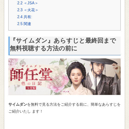
2.2
＜JSA＞
2.3
＜火花＞
2.4
共有:
2.5
関連
『
サイムダン
』
あらすじと最終回まで
無料視聴する方法の前に
サイムダン
を無料で見る方法をご紹介する前に、簡単なあらすじを
ご紹介いたし ます！