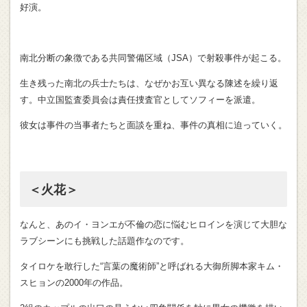
好演。
南北分断の象徴である共同警備区域（JSA）で射殺事件が起こる。
生き残った南北の兵士たちは、なぜかお互い異なる陳述を繰り返
す。中立国監査委員会は責任捜査官としてソフィーを派遣。
彼女は事件の当事者たちと面談を重ね、事件の真相に迫っていく。
＜火花＞
なんと、あのイ・ヨンエが不倫の恋に悩むヒロインを演じて大胆な
ラブシーンにも挑戦した話題作なのです。
タイロケを敢行した“言葉の魔術師”と呼ばれる大御所脚本家キム・
スヒョンの2000年の作品。