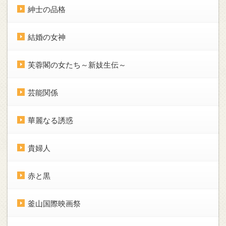
紳士の品格
結婚の女神
芙蓉閣の女たち～新妓生伝～
芸能関係
華麗なる誘惑
貴婦人
赤と黒
釜山国際映画祭