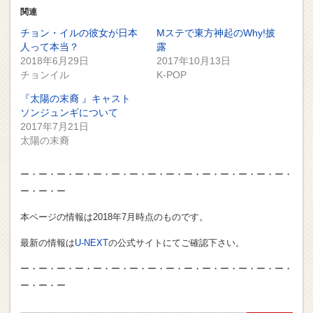
て
る
て
Twitter
に
Google+
関連
で
は
で
共
ク
共
チョン・イルの彼女が日本
Mステで東方神起のWhy!披
有
リ
有
(新
ッ
(新
人って本当？
露
し
ク
し
2018年6月29日
2017年10月13日
い
し
い
ウ
て
ウ
チョンイル
K-POP
ィ
く
ィ
ン
だ
ン
ド
さ
ド
『太陽の末裔 』キャスト
ウ
い
ウ
で
(新
で
ソンジュンギについて
開
し
開
2017年7月21日
き
い
き
ま
ウ
ま
太陽の末裔
す)
ィ
す)
ン
ド
ウ
ー・ー・ー・ー・ー・ー・ー・ー・ー・ー・ー・ー・ー・ー・ー・
で
開
ー・ー・ー
き
ま
す)
本ページの情報は2018年7月時点のものです。
最新の情報は
U-NEXT
の公式サイトにてご確認下さい。
ー・ー・ー・ー・ー・ー・ー・ー・ー・ー・ー・ー・ー・ー・ー・
ー・ー・ー