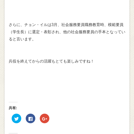
さらに、チョン・イルは3月、社会服務要員職務教育時、模範要員
（学生長）に選定・表彰され、他の社会服務要員の手本となってい
ると言います。
兵役を終えてからの活躍もとても楽しみですね！
共有:
ク
Facebook
ク
リ
で
リ
ッ
共
ッ
ク
有
ク
し
す
し